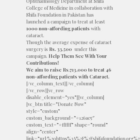
Ophthalmology Department at Shifa
College of Medicine in collaboration with
Shifa Foundation in Pakistan has
launched a campaign to treat at least
1000 non-affording patients
with
cataract.
Though the average expense of cataract
surgery is
Rs. 33,500
under this
campaign.
Help Them See With Your
Contributions!
We aim to raise Rs.713,000 to treat 46
non-affording patients with Cataract.
[/vc_column_text][/vc_column][/vc_row][vc_row disable_element=”yes”][vc_column][vc_btn title=”Donate Now” style=”custom” custom_background=”#126ae5″ custom_text=”#ffffff” shape=”round” align=”center” link=”url:%20https%3A%2F%2Fshifafoundation.org%2Fdonations%2F|||”][/vc_column][/vc_row][vc_row disable_element=”yes”][vc_column][vc_raw_html]JTNDZGl2JTIwY2xhc3MlM0QlMjJjb2wtbWQtMTIlMjBjb2wteHMtMTIlMjIlM0UlMEElMjAlMjAlMjAlMjAlM0NkaXYlMjBjbGFzcyUzRCUyMmNhbXBhaWduLXNpbmdsZS1kb25hdGlvbi10ZXh0JTIyJTNFJTBBJTIwJTIwJTIwJTIwJTIwJTIwJTIwJTIwJTNDZm9ybSUyMG1ldGhvZCUzRCUyMkdFVCUyMiUyMGlkJTNEJTIyY2hhcml0YWJsZS1kb25hdGlvbi1mb3JtJTIyJTIwY2xhc3MlM0QlMjJjaGFyaXRhYmxlLWRvbmF0aW9uLWZvcm0lMjBjaGFyaXRhYmxlLWZvcm0lMjIlMjBhY3Rpb24lM0QlMjJodHRwcyUzQSUyRiUyRmRvbmF0ZXBrLnNoaWZhZm91bmRhdGlvbi5vcmclMkZwYXltZW50cyUyRmNhbXBhaWduJTIyJTNFJTBBJTIwJTIwJTIwJTIwJTIwJTIwJTIwJTIwJTBBJTIwJTIwJTIwJTIwJTIwJTIwJTIwJTIwJTIwJTIwJTIwJTIwJTNDZGl2JTIwY2xhc3MlM0QlMjJ0cGF0aC1jaGFyaXRhYmxlLWZvcm0td3JhcHBlciUyMiUzRSUwQSUyMCUyMCUyMCUyMCUwQSUyMCUyMCUyMCUyMCUyMCUyMCUyMCUyMCUyMCUyMCUyMCUyMCUyMCUyMCUyMCUyMCUzQ2RpdiUyMGNsYXNzJTNEJTIyY2hhcml0YWJsZS1mb3JtLWZpZWxkcyUyMGNmJTIyJTNFJTIwJTIwJTBBJTIwJTIwJTIwJTIwJTIwJTIwJTIwJTIwJTIwJTIwJTIwJTIwJTIwJTIwJTIwJTIwJTIwJTIwJTIwJTIwJTNDZmllbGRzZXQlMjBpZCUzRCUyMmNoYXJpdGFibGUtZG9ub3ItZmllbGRzJTIyJTIwY2xhc3MlM0QlMjJjaGFyaXRhYmxlLWZpZWxkc2V0JTIyJTNFJTBBJTIwJTIwJTIwJTIwJTIwJTIwJTIwJTIwJTIwJTIwJTIwJTIwJTIwJTIwJTBBJTIwJTIwJTIwJTIwJTIwJTIwJTIwJTIwJTIwJTIwJTIwJTIwJTIwJTIwJTIwJTIwJTIwJTIwJTIwJTIwJTIwJTIwJTIwJTIwJTNDZGl2JTIwY2xhc3MlM0QlMjJjaGFyaXRhYmxlLWZvcm0taGVhZGVyJTIyJTNFJTNDaDQlM0VEb25vciUyMEluZm9ybWF0aW9uJTNDJTJGaDQlM0UlM0MlMkZkaXYlM0UlMEElMEElMjAlMjAlMjAlMjAlMjAlMjAlMjAlMjAlMjAlMjAlMjAlMjAlMjAlMjAlMjAlMjAlMjAlMjAlMjAlMjAlMjAlMjAlMjAlMjAlM0NkaXYlMjBjbGFzcyUzRCUyMmNoYXJpdGFibGUtZm9ybS1maWVsZHMlMjBjZiUyMiUzRSUwQSUyMCUyMCUyMCUyMCUyMCUyMCUyMCUyMCUyMCUyMCUyMCUyMCUyMCUyMCUyMCUyMCUyMCUyMCUyMCUyMCUyMCUyMCUyMCUyMCUyMCUyMCUyMCUyMCUzQ2RpdiUzRSUwQSUyMCUyMCUyMCUyMCUyMCUyMCUyMCUyMCUyMCUyMCUyMCUyMCUyMCUyMCUyMCUyMCUyMCUyMCUyMCUyMCUyMCUyMCUyMCUyMCUyMCUyMCUyMCUyMCUzQ2RpdiUyMGlkJTNEJTIyY2hhcml0YWJsZV9maWVsZF9maXJzdF9uYW1lJTIyJTIwY2xhc3MlM0QlMjJjaGFyaXRhYmxlLWZvcm0tZmllbGQlMjBjaGFyaXRhYmxlLWZvcm0tZmllbGQtdGV4dCUyMHJlcXVpcmVkLWZpZWxkJTIwb2RkJTIyJTNFJTBBJTIwJTIwJTIwJTIwJTIwJTIwJTIwJTIwJTIwJTIwJTIwJTIwJTIwJTIwJTIwJTIwJTIwJTIwJTIwJTIwJTIwJTIwJTIwJTIwJTIwJTIwJTIwJTIwJTIwJTIwJTIwJTIwJTNDbGFiZWwlMjBmb3IlM0QlMjJjaGFyaXRhYmxlX2ZpZWxkX2ZpcnN0X25hbWVfZWxlbWVudCUyMiUzRU5hbWUlM0NhYmJyJTIwY2xhc3MlM0QlMjJyZXF1aXJlZCUyMiUyMHRpdGxlJTNEJTIycmVxdWlyZWQlMjIlM0UlMkElM0MlMkZhYmJyJTNFJTBBJTIwJTIwJTIwJTIwJTIwJTIwJTIwJTIwJTIwJTIwJTIwJTIwJTIwJTIwJTIwJTIwJTIwJTIwJTIwJTIwJTIwJTIwJTIwJTIwJTIwJTIwJTIwJTIwJTIwJTIwJTIwJTIwJTNDJTJGbGFiZWwlM0UlMEElMjAlMjAlMjAlMjAlMjAlMjAlMjAlMjAlMjAlMjAlMjAlMjAlMjAlMjAlMjAlMjAlMjAlMjAlMjAlMjAlMjAlMjAlMjAlMjAlMjAlMjAlMjAlMjAlMjAlMjAlMjAlMjAlM0NpbnB1dCUyMG5hbWUlM0QlMjJuYW1lJTIyJTIwaWQlM0QlMjJjaGFyaXRhYmxlX2ZpZWxkX2ZpcnN0X25hbWVfZWxlbWVudCUyMiUyMHZhbHVlJTNEJTIyJTIyJTIwdHlwZSUzRCUyMnRleHQlMjIlMjByZXF1aXJlZCUzRSUwQSUyMCUyMCUyMCUyMCUyMCUyMCUyMCUyMCUyMCUyMCUyMCUyMCUyMCUyMCUyMCUyMCUyMCUyMCUyMCUyMCUyMCUyMCUyMCUyMCUyMCUyMCUyMCUyMCUzQyUyRmRpdiUzRSUwQSUyMCUyMCUyMCUyMCUyMCUyMCUyMCUyMCUyMCUyMCUyMCUyMCUyMCUyMCUyMCUyMCUyMCUyMCUyMCUyMCUyMCUyMCUyMCUyMCUyMCUyMCUyMCUyMCUzQ2RpdiUyMGlkJTNEJTIyY2hhcml0YWJsZV9maWVsZF9sYXN0X25hbWUlMjIlMjBjbGFzcyUzRCUyMmNoYXJpdGFibGUtZm9ybS1maWVsZCUyMGNoYXJpdGFibGUtZm9ybS1maWVsZC10ZXh0JTIwcmVxdWlyZWQtZmllbGQlMjBldmVuJTIyJTNFJTBBJTIwJTIwJTIwJTIwJTIwJTIwJTIwJTIwJTIwJTIwJTIwJTIwJTIwJTIwJTIwJTIwJTIwJTIwJTIwJTIwJTIwJTIwJTIwJTIwJTIwJTIwJTIwJTIwJTIwJTIwJTIwJTIwJTNDbGFiZWwlMjBmb3IlM0QlMjJjaGFyaXRhYmxlX2ZpZWxkX2xhc3RfbmFtZV9lbGVtZW50JTIyJTNFUGxlZGdlJTIwRm9yJTBBJTIwJTIwJTIwJTIwJTIwJTIwJTIwJTIwJTIwJTIwJTIwJTIwJTIwJTIwJTIwJTIwJTIwJTIwJTIwJTIwJTIwJTIwJTIwJTIwJTIwJTIwJTIwJTIwJTIwJTIwJTIwJTIwJTNDJTJGbGFiZWwlM0UlMEElMjAlMjAlMjAlMjAlMjAlMjAlMjAlMjAlMjAlMjAlMjAlMjAlMjAlMjAlMjAlMjAlMjAlMjAlMjAlMjAlMjAlMjAlMjAlMjAlMjAlMjAlMjAlMjAlMjAlMjAlMjAlMjAlM0NpbnB1dCUyMG5hbWUlM0QlMjJwbGVkZ2VkX2ZvciUyMiUyMGlkJTNEJTIyY2hhcml0YWJsZV9maWVsZF9sYXN0X25hbWVfZWxlbWVudCUyMiUyMHZhbHVlJTNEJTIyJTIyJTIwcGxhY2Vob2xkZXIlM0QlMjJFZXNhbC1lLVNhd2FiJTIyJTIwdHlwZSUzRCUyMnRleHQlMjIlM0UlMEElMjAlMjAlMjAlMjAlMjAlMjAlMjAlMjAlMjAlMjAlMjAlMjAlMjAlMjAlMjAlMjAlMjAlMjAlMjAlMjAlMjAlMjAlMjAlMjAlMjAlMjAlMjAlMjAlM0MlMkZkaXYlM0UlMEElMjAlMjAlMjAlMjAlMjAlMjAlMjAlMjAlMjAlMjAlMjAlMjAlMjAlMjAlMjAlMjAlMjAlMjAlMjAlMjAlMjAlMjAlMjAlMjAlMjAlMjAlMjAlMjAlM0MlMkZkaXYlM0UlMEElMjAlMjAlMjAlMjAlMjAlMjAlMjAlMjAlMjAlMjAlMjAlMjAlMjAlMjAlMjAlMjAlMjAlMjAlMjAlMjAlMjAlMjAlMjAlMjAlMjAlMjAlMjAlMjAlM0NkaXYlM0UlMEElMjAlMjAlMjAlMjAlMjAlMjAlMjAlMjAlMjAlMjAlMjAlMjAlMjAlMjAlMjAlMjAlMjAlMjAlMjAlMjAlMjAlMjAlMjAlMjAlMjAlMjAlMjAlMjAlM0NkaXYlMjBpZCUzRCUyMmNoYXJpdGFibGVfZmllbGRfZW1haWxfZWxlbWVudCUyMiUyMGNsYXNzJTNEJTIyY2hhcml0YWJsZS1mb3JtLWZpZWxkJTIwY2hhcml0YWJsZS1mb3JtLWZpZWxkLXRleHQlMjByZXF1aXJlZC1maWVsZCUyMG9kZCUyMiUzRSUwQSUyMCUyMCUyMCUyMCUyMCUyMCUyMCUyMCUyMCUyMCUyMCUyMCUyMCUyMCUyMCUyMCUyMCUyMCUyMCUyMCUyMCUyMCUyMCUyMCUyMCUyMCUyMCUyMCUyMCUyMCUyMCUyMCUzQ2xhYmVsJTIwZm9yJTNEJTIyY2hhcml0YWJsZV9maWVsZF9lbWFpbF9lbGVtZW50JTIyJTNFRW1haWwlMEElMjAlMjAlMjAlMjAlMjAlMjAlMjAlMjAlMjAlMjAlMjAlMjAlMjAlMjAlMjAlMjAlMjAlMjAlMjAlMjAlMjAlMjAlMjAlMjAlMjAlMjAlMjAlMjAlMjAlMjAlMjAlMjAlM0MlMkZsYWJlbCUzRSUwQSUyMCUyMCUyMCUyMCUyMCUyMCUyMCUyMCUyMCUyMCUyMCUyMCUyMCUyMCUyMCUyMCUyMCUyMCUyMCUyMCUyMCUyMCUyMCUyMCUyMCUyMCUyMCUyMCUyMCUyMCUyMCUyMCUzQ2lucHV0JTIwbmFtZSUzRCUyMmVtYWlsJTIyJTIwaWQlM0QlMjJjaGFyaXRhYmxlX2ZpZWxkX2VtYWlsX2VsZW1lbnQlMjIlMjB2YWx1ZSUzRCUyMiUyMiUyMHBsYWNlaG9sZGVyJTNEJTIyRW1haWwlMjIlMjB0eXBlJTNEJTIydGV4dCUyMiUyMHJlcXVpcmVkJTIwcGF0dGVybiUzRCUyMiU1QkEtWmEtejAtOS5fJTI1JTJCLSU1RCUyQiU0MCU1QmEtejAtOS4tJTVEJTJCJTVDLiU1QmEteiU1RCU3QjIlMkM0JTdEJTI0JTIyJTNFJTBBJTIwJTIwJTIwJTIwJTIwJTIwJTIwJTIwJTIwJTIwJTIwJTIwJTIwJTIwJTIwJTIwJTIwJTIwJTIwJTIwJTIwJTIwJTIwJTIwJTIwJTIwJTIwJTIwJTNDJTJGZGl2JTNFJTBBJTIwJTIwJTIwJTIwJTIwJTIwJTIwJTIwJTIwJTIwJTIwJTIwJTIwJTIwJTIwJTIwJTIwJTIwJTIwJTIwJTIwJTIwJTIwJTIwJTIwJTIwJTIwJTIwJTNDZGl2JTIwaWQlM0QlMjJjaGFyaXRhYmxlX2ZpZWxkX3Bob25lX251bWJlciUyMiUyMGNsYXNzJTNEJTIyY2hhcml0YWJsZS1mb3JtLWZpZWxkJTIwY2hhcml0YWJsZS1mb3JtLWZpZWxkLXRleHQlMjByZXF1aXJlZC1maWVsZCUyMGV2ZW4lMjIlM0UlMEElMjAlMjAlMjAlMjAlMjAlMjAlMjAlMjAlMjAlMjAlMjAlMjAlMjAlMjAlMjAlMjAlMjAlMjAlMjAlMjAlMjAlMjAlMjAlMjAlMjAlMjAlMjAlMjAlMjAlMjAlMjAlMjAlM0NsYWJlbCUyMGZvciUzRCUyMmNoYXJpdGFibGVfZmllbGRfcGhvbmVfbnVtYmVyX2VsZW1lbnQlMjIlM0VDb250YWN0JTIwTnVtYmVyJTBBJTIwJTIwJTIwJTIwJTIwJTIwJTIwJTIwJTIwJTIwJTIwJTIwJTIwJTIwJTIwJTIwJTIwJTIwJTIwJTIwJTIwJTIwJTIwJTIwJTIwJTIwJTIwJTIwJTIwJTIwJTIwJTIwJTNDJTJGbGFiZWwlM0UlMEElMjAlMjAlMjAlMjAlMjAlMjAlMjAlMjAlMjAlMjAlMjAlMjAlMjAlMjAlMjAlMjAlMjAlMjAlMjAlMjAlMjAlMjAlMjAlMjAlMjAlMjAlMjAlMjAlMjAlMjAlMjAlMjAlM0NpbnB1dCUyMG5hbWUlM0QlMjJwaG9uZV9udW1iZXIlMjIlMjBpZCUzRCUyMmNoYXJpdGFibGVfZmllbGRfcGhvbmVfbnVtYmVyX2VsZW1lbnQlMjIlMjB2YWx1ZSUzRCUyMiUyMiUyMHBsYWNlaG9sZGVyJTNEJTIyQ29udGFjdCUyME51bWJlciUyMiUyMHR5cGUlM0QlMjJ0ZXh0JTIyJTNFJTBBJTIwJTIwJTIwJTIwJTIwJTIwJTIwJTIwJTIwJTIwJTIwJTIwJTIwJTIwJTIwJTIwJTIwJTIwJTIwJTIwJTIwJTIwJTIwJTIwJTIwJTIwJTIwJTIwJTNDJTJGZGl2JTNFJTBBJTIwJTIwJTIwJTIwJTIwJTIwJTIwJTIwJTIwJTIwJTIwJTIwJTIwJTIwJTIwJTIwJTIwJTIwJTIwJTIwJTIwJTIwJTIwJTIwJTIwJTIwJTIwJTIwJTNDJTJGZGl2JTNFJTBBJTIwJTIwJTIwJTIwJTIwJTIwJTIwJTIwJTIwJTIwJTIwJTIwJTIwJTIwJTIwJTIwJTIwJTIwJTIwJTIwJTIwJTIwJTIwJTIwJTIwJTIwJTIwJTIwJTNDZGl2JTNFJTBBJTIwJTIwJTIwJTIwJTIwJTIwJTIwJTIwJTIwJTIwJTIwJTIwJTIwJTIwJTIwJTIwJTIwJTIwJTIwJTIwJTIwJTIwJTIwJTIwJTIwJTIwJTIwJTIwJTNDZGl2JTIwaWQlM0QlMjJjaGFyaXRhYmxlX2ZpZWxkX21vYmlsZV9udW1iZXIlMjIlMjBjbGFzcyUzRCUyMmNoYXJpdGFibGUtZm9ybS1maWVsZCUyMGNoYXJpdGFibGUtZm9ybS1maWVsZC10ZXh0JTIwcmVxdWlyZWQtZmllbGQlMjBvZGQlMjIlM0UlMEElMjAlMjAlMjAlMjAlMjAlMjAlMjAlMjAlMjAlMjAlMjAlMjAlMjAlMjAlMjAlMjAlMjAlMjAlMjAlMjAlMjAlMjAlMjAlMjAlMjAlMjAlMjAlMjAlMjAlMjAlMjAlMjAlM0NsYWJlbCUyMGZvciUzRCUyMmNoYXJpdGFibGVfZmllbGRfbW9iaWxlX251bWJlcl9lbGVtZW50JTIyJTNFTW9iaWxlJTIwTnVtYmVyJTBBJTIwJTIwJTIwJTIwJTIwJTIwJTIwJTIwJTIwJTIwJTIwJTIwJTIwJTIwJTIwJTIwJTIwJTIwJTIwJTIwJTIwJTIwJTIwJTIwJTIwJTIwJTIwJTIwJTIwJTIwJTIwJTIwJTNDJTJGbGFiZWwlM0UlMEElMjAlMjAlMjAlMjAlMjAlMjAlMjAlMjAlMjAlMjAlMjAlMjAlMjAlMjAlMjAlMjAlMjAlMjAlMjAlMjAlMjAlMjAlMjAlMjAlMjAlMjAlMjAlMjAlMjAlMjAlMjAlMjAlM0NpbnB1dCUyMG5hbWUlM0QlMjJtb2JpbGVfbnVtYmVyJTIyJTIwaWQlM0QlMjJjaGFyaXRhYmxlX2ZpZWxkX21vYmlsZV9udW1iZXJfZWxlbWVudCUyMiUyMHZhbHVlJTNEJTIyJTIyJTIwcGxhY2Vob2xkZXIlM0QlMjJNb2JpbGUlMjBOdW1iZXIlMjIlMjB0eXBlJTNEJTIydGV4dCUyMiUzRSUwQSUyMCUyMCUyMCUyMCUyMCUyMCUyMCUyMCUyMCUyMCUyMCUyMCUyMCUyMCUyMCUyMCUyMCUyMCUyMCUyMCUyMCUyMCUyMCUyMCUyMCUyMCUyMCUyMCUzQyUyRmRpdiUzRSUwQSUyMCUyMCUyMCUyMCUyMCUyMCUyMCUyMCUyMCUyMCUyMCUyMCUyMCUyMCUyMCUyMCUyMCUyMCUyMCUyMCUyMCUyMCUyMCUyMCUyMCUyMCUyMCUyMCUzQ2RpdiUyMGlkJTNEJTIyY2hhcml0YWJsZV9maWVsZF9hZGRyZXNzMSUyMiUyMGNsYXNzJTNEJTIyY2hhcml0YWJsZS1mb3JtLWZpZWxkJTIwY2hhcml0YWJsZS1mb3JtLWZpZWxkLXRleHQlMjByZXF1aXJlZC1maWVsZCUyMGV2ZW4lMjIlM0UlMEElMjAlMjAlMjAlMjAlMjAlMjAlMjAlMjAlMjAlMjAlMjAlMjAlMjAlMjAlMjAlMjAlMjAlMjAlMjAlMjAlMjAlMjAlMjAlMjAlMjAlMjAlMjAlMjAlMjAlMjAlMjAlMjAlM0NsYWJlbCUyMGZvciUzRCUyMmNoYXJpdGFibGVfZmllbGRfYWRkcmVzczFfZWxlbWVudCUyMiUzRUFkZHJlc3MlMEElMjAlMjAlMjAlMjAlMjAlMjAlMjAlMjAlMjAlMjAlMjAlMjAlMjAlMjAlMjAlMjAlMjAlMjAlMjAlMjAlMjAlMjAlMjAlMjAlMjAlMjAlMjAlMjAlMjAlMjAlMjAlMjAlM0MlMkZsYWJlbCUzRSUwQSUyMCUyMCUyMCUyMCUyMCUyMCUyMCUyMCUyMCUyMCUyMCUyMCUyMCUyMCUyMCUyMCUyMCUyMCUyMCUyMCUyMCUyMCUyMCUyMCUyMCUyMCUyMCUyMCUyMCUyMCUyMCUyMCUzQ2lucHV0JTIwbmFtZSUzRCUyMmFkZHJlc3MxJTIyJTIwaWQlM0QlMjJjaGFyaXRhYmxlX2ZpZWxkX2FkZHJlc3MxX2VsZW1lbnQlMjIlMjB2YWx1ZSUzRCUyMiUyMiUyMHBsYWNlaG9sZGVyJTNEJTIyQWRkcmVzcyUyMiUyMHR5cGUlM0QlMjJ0ZXh0JTIyJTIwcmVxdWlyZWQlM0UlMEElMjAlMjAlMjAlMjAlMjAlMjAlMjAlMjAlMjAlMjAlMjAlMjAlMjAlMjAlMjAlMjAlMjAlMjAlMjAlMjAlMjAlMjAlMjAlMjAlMjAlMjAlMjAlMjAlM0MlMkZkaXYlM0UlMEElMjAlMjAlMjAlMjAlMjAlMjAlMjAlMjAlMjAlMjAlMjAlMjAlMjAlMjAlMjAlMjAlMjAlMjAlMjAlMjAlMjAlMjAlMjAlMjAlMjAlMjAlMjAlMjAlM0MlMkZkaXYlM0UlMEElMjAlMjAlMjAlMjAlMjAlMjAlMjAlMjAlMjAlMjAlMjAlMjAlMjAlMjAlMjAlMjAlMjAlMjAlMjAlMjAlMjAlMjAlMjAlMjAlMjAlMjAlMjAlMjAlM0NkaXYlM0UlMEElMjAlMjAlMjAlMjAlMjAlMjAlMjAlMjAlMjAlMjAlMjAlMjAlMjAlMjAlMjAlMjAlMjAlMjAlMjAlMjAlMjAlMjAlMjAlMjAlMjAlMjAlMjAlMjAlM0NkaXYlMjBpZCUzRCUyMmNoYXJpdGF